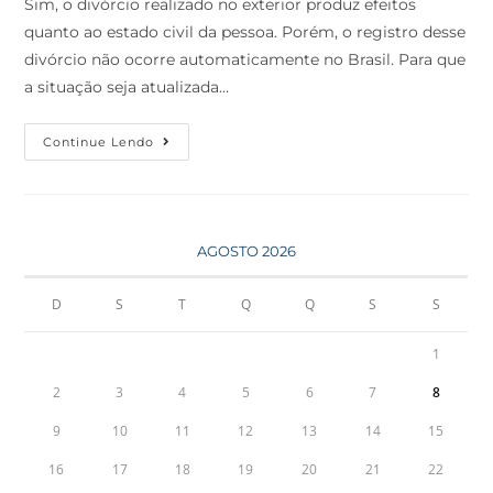
Sim, o divórcio realizado no exterior produz efeitos
quanto ao estado civil da pessoa. Porém, o registro desse
divórcio não ocorre automaticamente no Brasil. Para que
a situação seja atualizada…
Continue Lendo
AGOSTO 2026
D
S
T
Q
Q
S
S
1
2
3
4
5
6
7
8
9
10
11
12
13
14
15
16
17
18
19
20
21
22