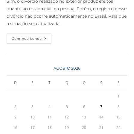
Sim, o divórcio realizado no exterior produz efeitos
quanto ao estado civil da pessoa. Porém, o registro desse
divórcio não ocorre automaticamente no Brasil. Para que
a situação seja atualizada…
Continue Lendo
AGOSTO 2026
D
S
T
Q
Q
S
S
1
2
3
4
5
6
7
8
9
10
11
12
13
14
15
16
17
18
19
20
21
22