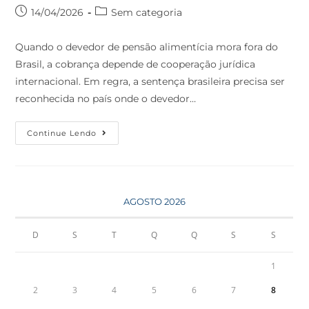
14/04/2026
Sem categoria
Quando o devedor de pensão alimentícia mora fora do
Brasil, a cobrança depende de cooperação jurídica
internacional. Em regra, a sentença brasileira precisa ser
reconhecida no país onde o devedor…
Continue Lendo
AGOSTO 2026
D
S
T
Q
Q
S
S
1
2
3
4
5
6
7
8