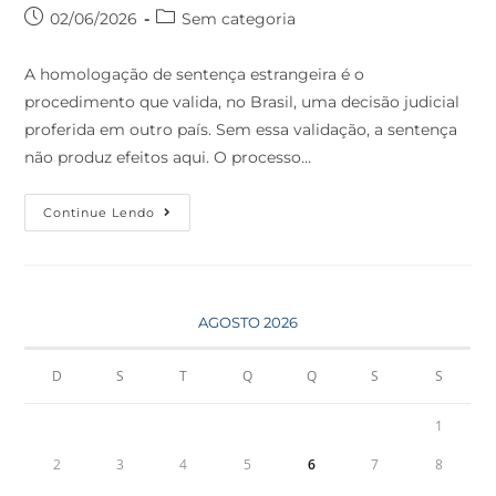
02/06/2026
Sem categoria
A homologação de sentença estrangeira é o
procedimento que valida, no Brasil, uma decisão judicial
proferida em outro país. Sem essa validação, a sentença
não produz efeitos aqui. O processo…
Continue Lendo
AGOSTO 2026
D
S
T
Q
Q
S
S
1
2
3
4
5
6
7
8