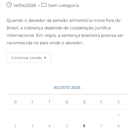
14/04/2026
Sem categoria
Quando o devedor de pensão alimentícia mora fora do
Brasil, a cobrança depende de cooperação jurídica
internacional. Em regra, a sentença brasileira precisa ser
reconhecida no país onde o devedor…
Continue Lendo
AGOSTO 2026
D
S
T
Q
Q
S
S
1
2
3
4
5
6
7
8