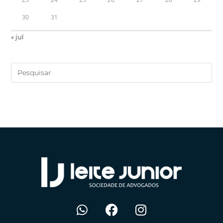
30
31
« jul