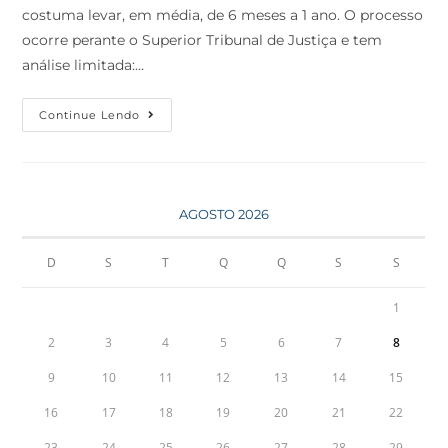
costuma levar, em média, de 6 meses a 1 ano. O processo
ocorre perante o Superior Tribunal de Justiça e tem
análise limitada:…
Continue Lendo
AGOSTO 2026
D
S
T
Q
Q
S
S
1
2
3
4
5
6
7
8
9
10
11
12
13
14
15
16
17
18
19
20
21
22
23
24
25
26
27
28
29