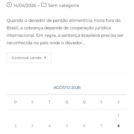
14/04/2026
Sem categoria
Quando o devedor de pensão alimentícia mora fora do
Brasil, a cobrança depende de cooperação jurídica
internacional. Em regra, a sentença brasileira precisa ser
reconhecida no país onde o devedor…
Continue Lendo
AGOSTO 2026
D
S
T
Q
Q
S
S
1
2
3
4
5
6
7
8