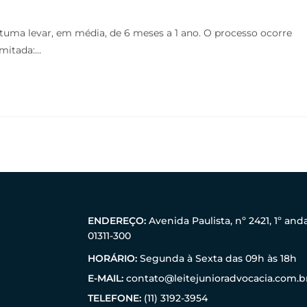
tuma levar, em média, de 6 meses a 1 ano. O processo ocorre
imitada:…
ENDEREÇO:
Avenida Paulista, nº 2421, 1º and
01311-300
HORÁRIO:
Segunda à Sexta das 09h às 18h
E-MAIL:
contato@leitejunioradvocacia.com.b
TELEFONE:
(11) 3192-3954