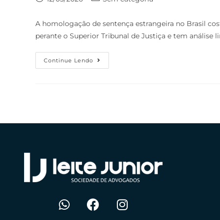
A homologação de sentença estrangeira no Brasil cos
perante o Superior Tribunal de Justiça e tem análise l
Continue Lendo