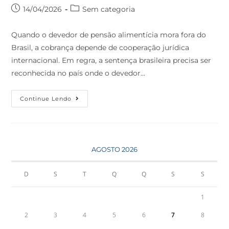
14/04/2026
Sem categoria
Quando o devedor de pensão alimentícia mora fora do
Brasil, a cobrança depende de cooperação jurídica
internacional. Em regra, a sentença brasileira precisa ser
reconhecida no país onde o devedor…
Continue Lendo
AGOSTO 2026
D
S
T
Q
Q
S
S
1
2
3
4
5
6
7
8