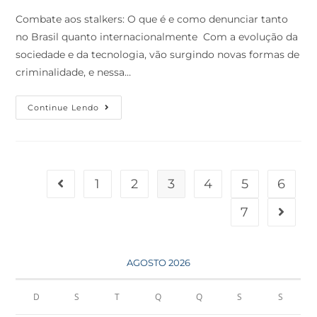
Combate aos stalkers: O que é e como denunciar tanto
no Brasil quanto internacionalmente Com a evolução da
sociedade e da tecnologia, vão surgindo novas formas de
criminalidade, e nessa…
Continue Lendo
1
2
3
4
5
6
7
AGOSTO 2026
D
S
T
Q
Q
S
S