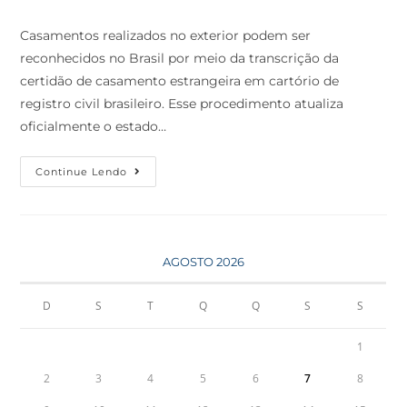
Casamentos realizados no exterior podem ser
reconhecidos no Brasil por meio da transcrição da
certidão de casamento estrangeira em cartório de
registro civil brasileiro. Esse procedimento atualiza
oficialmente o estado…
Continue Lendo
AGOSTO 2026
D
S
T
Q
Q
S
S
1
2
3
4
5
6
7
8