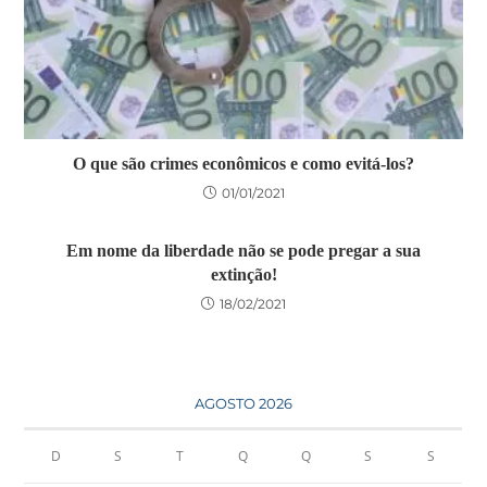
O que são crimes econômicos e como evitá-los?
01/01/2021
Em nome da liberdade não se pode pregar a sua
extinção!
18/02/2021
AGOSTO 2026
D
S
T
Q
Q
S
S