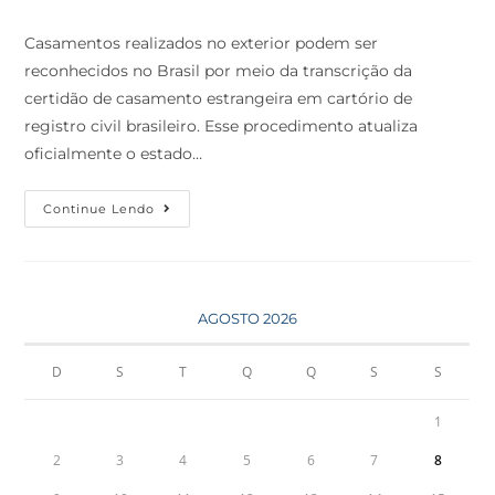
Casamentos realizados no exterior podem ser
reconhecidos no Brasil por meio da transcrição da
certidão de casamento estrangeira em cartório de
registro civil brasileiro. Esse procedimento atualiza
oficialmente o estado…
Continue Lendo
AGOSTO 2026
D
S
T
Q
Q
S
S
1
2
3
4
5
6
7
8