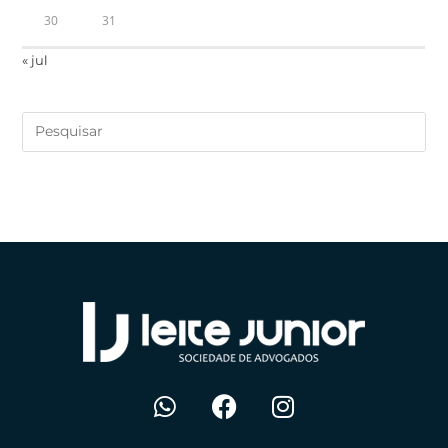
30
31
« jul