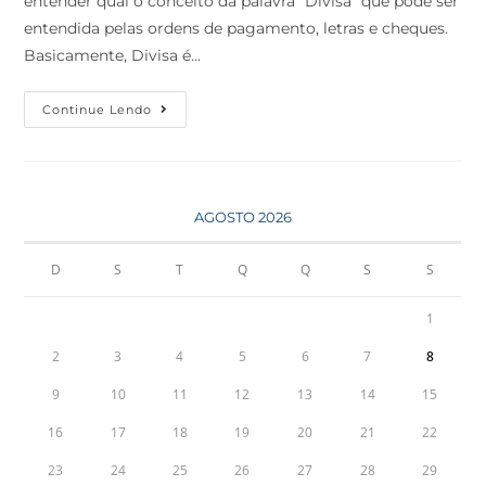
entender qual o conceito da palavra “Divisa” que pode ser
entendida pelas ordens de pagamento, letras e cheques.
Basicamente, Divisa é…
Continue Lendo
AGOSTO 2026
D
S
T
Q
Q
S
S
1
2
3
4
5
6
7
8
9
10
11
12
13
14
15
16
17
18
19
20
21
22
23
24
25
26
27
28
29