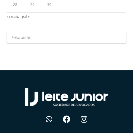
28
29
30
« maio
jul »